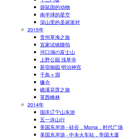
袋鼠国的动物
南半球的星空
深山里的圣诞派对
2015年
贵州草海之旅
宜家试镜随拍
河口湖の富士山
上野公园 浅草寺
新宿御园 明治神宫
千鳥ヶ淵
镰仓
礁溪花莲之旅
英西峰林
2014年
国庆辽宁山东游
五一连山行
美国东岸游 - 硅谷，Moma，时代广场
美国东岸游 - 中央火车站，帝国大厦