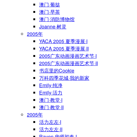
澳门·葡挞
澳门·早茶
澳门·消防博物馆
Joanne·树灵
2005年
YACA 2005 夏季漫展·I
YACA 2005 夏季漫展·II
2005广东动画漫画艺术节·I
2005广东动画漫画艺术节·II
书店里的Cookie
万科四季花城·我的新家
Emily·纯净
Emily·活力
澳门·教堂·I
澳门·教堂·II
2005年
活力左左·I
活力左左·II
Raven·华师初春·I