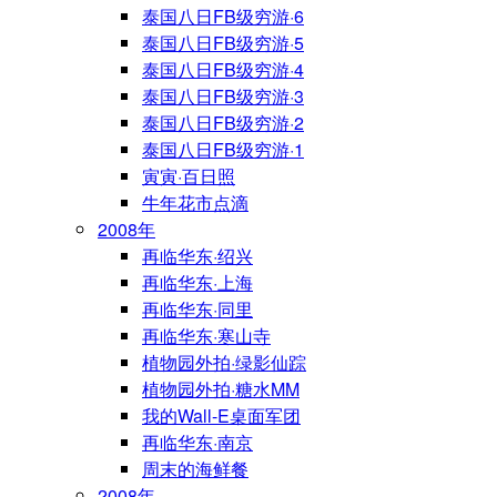
泰国八日FB级穷游·6
泰国八日FB级穷游·5
泰国八日FB级穷游·4
泰国八日FB级穷游·3
泰国八日FB级穷游·2
泰国八日FB级穷游·1
寅寅·百日照
牛年花市点滴
2008年
再临华东·绍兴
再临华东·上海
再临华东·同里
再临华东·寒山寺
植物园外拍·绿影仙踪
植物园外拍·糖水MM
我的Wall-E桌面军团
再临华东·南京
周末的海鲜餐
2008年