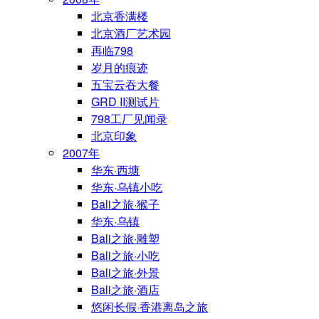
北京香满楼
北京酒厂艺术园
再临798
岁月的痕迹
五宝云吞大餐
GRD II测试片
798工厂见闻录
北京印象
2007年
华东·西塘
华东·乌镇小吃
Bali之旅·猴子
华东·乌镇
Bali之旅·雕塑
Bali之旅·小吃
Bali之旅·外景
Bali之旅·酒店
悠闲长假·香港离岛之旅