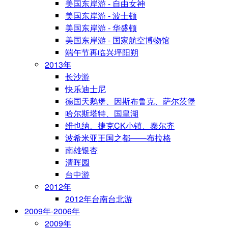
美国东岸游 - 自由女神
美国东岸游 - 波士顿
美国东岸游 - 华盛顿
美国东岸游 - 国家航空博物馆
端午节再临兴坪阳朔
2013年
长沙游
快乐迪士尼
德国天鹅堡、因斯布鲁克、萨尔茨堡
哈尔斯塔特、国皇湖
维也纳、捷克CK小镇、泰尔齐
波希米亚王国之都——布拉格
南雄银杏
清晖园
台中游
2012年
2012年台南台北游
2009年-2006年
2009年