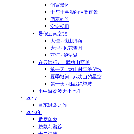
侗寨景区
千与千寻般的侗寨夜景
侗寨的吃
堂安梯田
暑假云南之旅
大理 · 苍山洱海
大理 · 风花雪月
丽江 · 泸沽湖
在云端行走 · 武功山穿越
第一天 · 龙山村至绝望坡
夏季银河 · 武功山的星空
第一天 · 挑战绝望坡
雨中游荔波大小七孔
2017
台东绿岛之旅
2016年
悉尼印象
袋鼠岛游踪
十二门徒