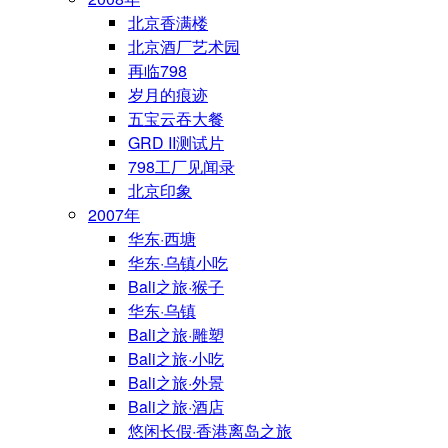
北京香满楼
北京酒厂艺术园
再临798
岁月的痕迹
五宝云吞大餐
GRD II测试片
798工厂见闻录
北京印象
2007年
华东·西塘
华东·乌镇小吃
Bali之旅·猴子
华东·乌镇
Bali之旅·雕塑
Bali之旅·小吃
Bali之旅·外景
Bali之旅·酒店
悠闲长假·香港离岛之旅