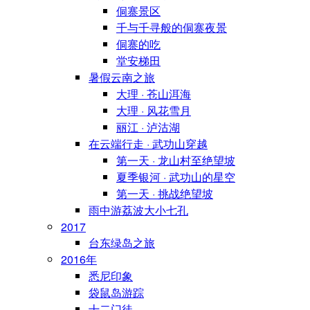
侗寨景区
千与千寻般的侗寨夜景
侗寨的吃
堂安梯田
暑假云南之旅
大理 · 苍山洱海
大理 · 风花雪月
丽江 · 泸沽湖
在云端行走 · 武功山穿越
第一天 · 龙山村至绝望坡
夏季银河 · 武功山的星空
第一天 · 挑战绝望坡
雨中游荔波大小七孔
2017
台东绿岛之旅
2016年
悉尼印象
袋鼠岛游踪
十二门徒