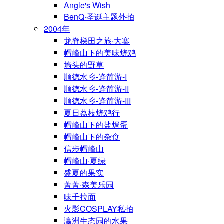
Angle's Wish
BenQ·圣诞主题外拍
2004年
龙脊梯田之旅·大寨
帽峰山下的美味烧鸡
墙头的野草
顺德水乡-逢简游-I
顺德水乡-逢简游-II
顺德水乡-逢简游-III
夏日荔枝烧鸡行
帽峰山下的盐焗蛋
帽峰山下的杂食
信步帽峰山
帽峰山·夏绿
盛夏的果实
菁菁·森美乐园
味千拉面
火影COSPLAY私拍
瀛洲生态园的水果