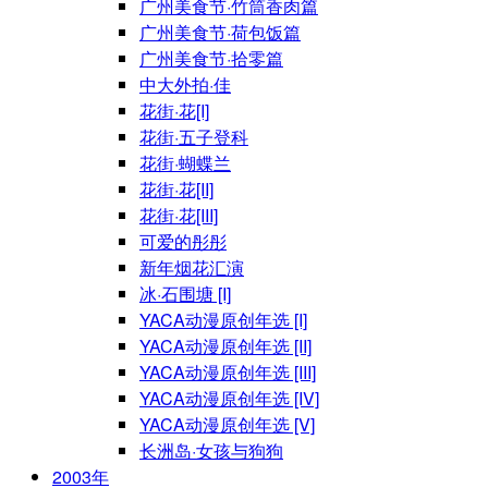
广州美食节·竹筒香肉篇
广州美食节·荷包饭篇
广州美食节·拾零篇
中大外拍·佳
花街·花[I]
花街·五子登科
花街·蝴蝶兰
花街·花[II]
花街·花[III]
可爱的彤彤
新年烟花汇演
冰·石围塘 [I]
YACA动漫原创年选 [I]
YACA动漫原创年选 [II]
YACA动漫原创年选 [III]
YACA动漫原创年选 [IV]
YACA动漫原创年选 [V]
长洲岛·女孩与狗狗
2003年