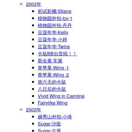
2003年
初试影棚·Stiana
植物园外拍·Icy-1
植物园外拍·丹丹
豆蔻年华·Kelly
豆蔻年华·小婷
豆蔻年华·Twins
仓鼠BB出世啦！！
新会展·车展
青苹果·Wing ·1
青苹果·Wing ·2
第六天的仓鼠
八日后的仓鼠
Vivid Wing in Carmine
Fairylike Wing
2003年
越秀山外拍·小倩
Sugar·沙面
Sugar·古屋