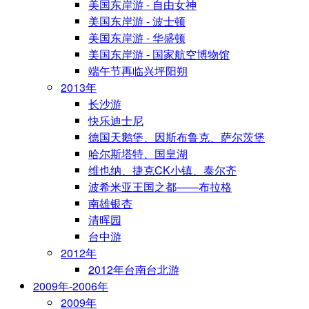
美国东岸游 - 自由女神
美国东岸游 - 波士顿
美国东岸游 - 华盛顿
美国东岸游 - 国家航空博物馆
端午节再临兴坪阳朔
2013年
长沙游
快乐迪士尼
德国天鹅堡、因斯布鲁克、萨尔茨堡
哈尔斯塔特、国皇湖
维也纳、捷克CK小镇、泰尔齐
波希米亚王国之都——布拉格
南雄银杏
清晖园
台中游
2012年
2012年台南台北游
2009年-2006年
2009年