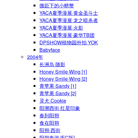
微距下的小螃蟹
YACA夏季漫展·黄金圣斗士
YACA夏季漫展·龙之暗杀者
YACA夏季漫展·火影
YACA夏季漫展·豪华TB团
DPSHOW植物园外拍·YOK
Babyface
2004年
长洲岛·随影
Honey Smile·Wing [1]
Honey Smile·Wing [2]
青苹果·Sandy [1]
青苹果·Sandy [2]
灵犬·Cookie
阳溯西街·红星印象
春到阳朔
食在阳朔
阳朔·西街
阳朔春游 [FC版]