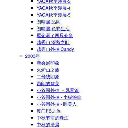
YACA秋季漫展·3
YACA秋季漫展·4
YACA秋季漫展·5
朗晴居·品闲
朗晴居·色彩生活
屋企养了两只仓鼠
越秀山·深秋之叶
越秀山外拍·Candy
2003年
新会展印象
火炉山之旅
二号线印象
西朗的盆菜
小谷围外拍 －风景篇
小谷围外拍 - 小糊涂仙
小谷围外拍 - 睡美人
厦门FB之旅
中秋节前的珠江
中秋的清晨