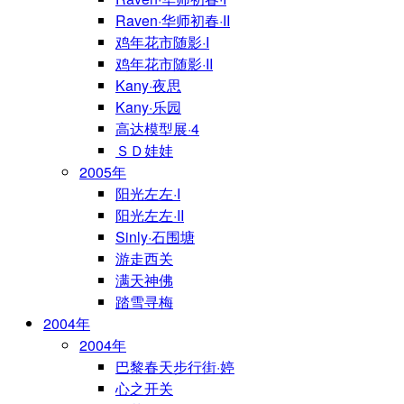
Raven·华师初春·II
鸡年花市随影·I
鸡年花市随影·II
Kany·夜思
Kany·乐园
高达模型展·4
ＳＤ娃娃
2005年
阳光左左·I
阳光左左·II
Sinly·石围塘
游走西关
满天神佛
踏雪寻梅
2004年
2004年
巴黎春天步行街·婷
心之开关