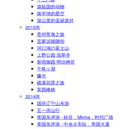
袋鼠国的动物
南半球的星空
深山里的圣诞派对
2015年
贵州草海之旅
宜家试镜随拍
河口湖の富士山
上野公园 浅草寺
新宿御园 明治神宫
千鳥ヶ淵
镰仓
礁溪花莲之旅
英西峰林
2014年
国庆辽宁山东游
五一连山行
美国东岸游 - 硅谷，Moma，时代广场
美国东岸游 - 中央火车站，帝国大厦