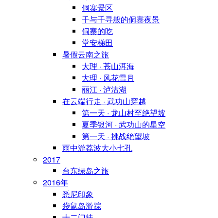
侗寨景区
千与千寻般的侗寨夜景
侗寨的吃
堂安梯田
暑假云南之旅
大理 · 苍山洱海
大理 · 风花雪月
丽江 · 泸沽湖
在云端行走 · 武功山穿越
第一天 · 龙山村至绝望坡
夏季银河 · 武功山的星空
第一天 · 挑战绝望坡
雨中游荔波大小七孔
2017
台东绿岛之旅
2016年
悉尼印象
袋鼠岛游踪
十二门徒