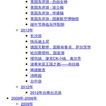
美国东岸游 - 自由女神
美国东岸游 - 波士顿
美国东岸游 - 华盛顿
美国东岸游 - 国家航空博物馆
端午节再临兴坪阳朔
2013年
长沙游
快乐迪士尼
德国天鹅堡、因斯布鲁克、萨尔茨堡
哈尔斯塔特、国皇湖
维也纳、捷克CK小镇、泰尔齐
波希米亚王国之都——布拉格
南雄银杏
清晖园
台中游
2012年
2012年台南台北游
2009年-2006年
2009年