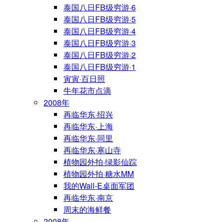
泰国八日FB级穷游·6
泰国八日FB级穷游·5
泰国八日FB级穷游·4
泰国八日FB级穷游·3
泰国八日FB级穷游·2
泰国八日FB级穷游·1
寅寅·百日照
牛年花市点滴
2008年
再临华东·绍兴
再临华东·上海
再临华东·同里
再临华东·寒山寺
植物园外拍·绿影仙踪
植物园外拍·糖水MM
我的Wall-E桌面军团
再临华东·南京
周末的海鲜餐
2008年