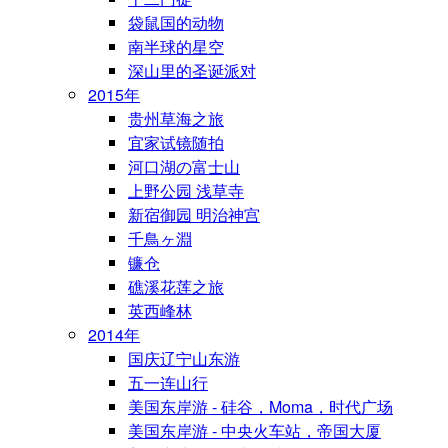
袋鼠国的动物
南半球的星空
深山里的圣诞派对
2015年
贵州草海之旅
宜家试镜随拍
河口湖の富士山
上野公园 浅草寺
新宿御园 明治神宫
千鳥ヶ淵
镰仓
礁溪花莲之旅
英西峰林
2014年
国庆辽宁山东游
五一连山行
美国东岸游 - 硅谷，Moma，时代广场
美国东岸游 - 中央火车站，帝国大厦