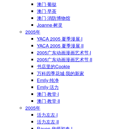
澳门·葡挞
澳门·早茶
澳门·消防博物馆
Joanne·树灵
2005年
YACA 2005 夏季漫展·I
YACA 2005 夏季漫展·II
2005广东动画漫画艺术节·I
2005广东动画漫画艺术节·II
书店里的Cookie
万科四季花城·我的新家
Emily·纯净
Emily·活力
澳门·教堂·I
澳门·教堂·II
2005年
活力左左·I
活力左左·II
Raven·华师初春·I