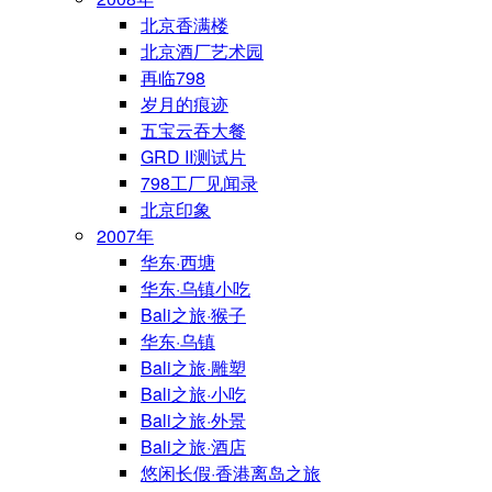
北京香满楼
北京酒厂艺术园
再临798
岁月的痕迹
五宝云吞大餐
GRD II测试片
798工厂见闻录
北京印象
2007年
华东·西塘
华东·乌镇小吃
Bali之旅·猴子
华东·乌镇
Bali之旅·雕塑
Bali之旅·小吃
Bali之旅·外景
Bali之旅·酒店
悠闲长假·香港离岛之旅