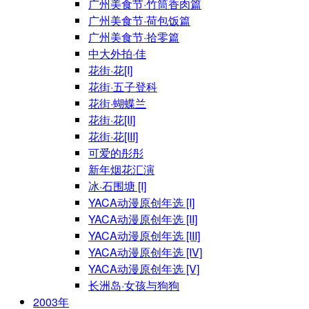
广州美食节·竹筒香肉篇
广州美食节·荷包饭篇
广州美食节·拾零篇
中大外拍·佳
花街·花[I]
花街·五子登科
花街·蝴蝶兰
花街·花[II]
花街·花[III]
可爱的彤彤
新年烟花汇演
冰·石围塘 [I]
YACA动漫原创年选 [I]
YACA动漫原创年选 [II]
YACA动漫原创年选 [III]
YACA动漫原创年选 [IV]
YACA动漫原创年选 [V]
长洲岛·女孩与狗狗
2003年