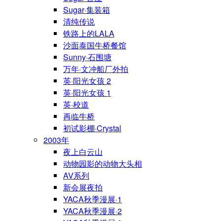
Sugar·集装箱
清纯传说
铁路上的LALA
沙面泰国牛桥餐馆
Sunny·石围塘
万年·文冲船厂外拍
英·阳光女孩 2
英·阳光女孩 1
英·校道
再临牛桥
初试影棚·Crystal
2003年
夜上白云山
动物园影的动物大头相
AV系列
新会展夜拍
YACA秋季漫展·1
YACA秋季漫展·2