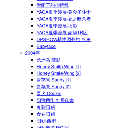
微距下的小螃蟹
YACA夏季漫展·黄金圣斗士
YACA夏季漫展·龙之暗杀者
YACA夏季漫展·火影
YACA夏季漫展·豪华TB团
DPSHOW植物园外拍·YOK
Babyface
2004年
长洲岛·随影
Honey Smile·Wing [1]
Honey Smile·Wing [2]
青苹果·Sandy [1]
青苹果·Sandy [2]
灵犬·Cookie
阳溯西街·红星印象
春到阳朔
食在阳朔
阳朔·西街
阳朔春游 [FC版]