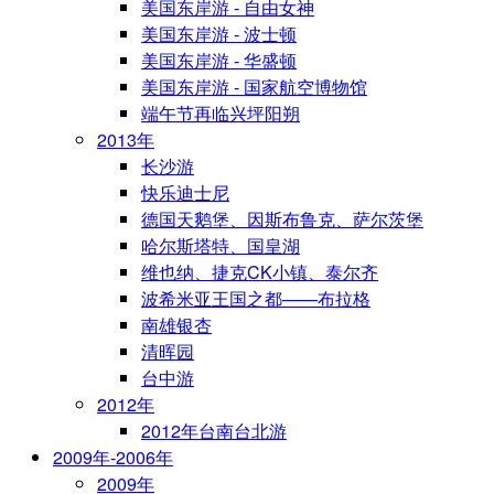
美国东岸游 - 自由女神
美国东岸游 - 波士顿
美国东岸游 - 华盛顿
美国东岸游 - 国家航空博物馆
端午节再临兴坪阳朔
2013年
长沙游
快乐迪士尼
德国天鹅堡、因斯布鲁克、萨尔茨堡
哈尔斯塔特、国皇湖
维也纳、捷克CK小镇、泰尔齐
波希米亚王国之都——布拉格
南雄银杏
清晖园
台中游
2012年
2012年台南台北游
2009年-2006年
2009年