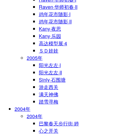
Raven·华师初春·II
鸡年花市随影·I
鸡年花市随影·II
Kany·夜思
Kany·乐园
高达模型展·4
ＳＤ娃娃
2005年
阳光左左·I
阳光左左·II
Sinly·石围塘
游走西关
满天神佛
踏雪寻梅
2004年
2004年
巴黎春天步行街·婷
心之开关