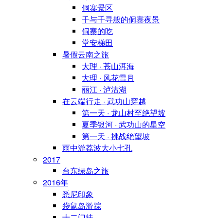
侗寨景区
千与千寻般的侗寨夜景
侗寨的吃
堂安梯田
暑假云南之旅
大理 · 苍山洱海
大理 · 风花雪月
丽江 · 泸沽湖
在云端行走 · 武功山穿越
第一天 · 龙山村至绝望坡
夏季银河 · 武功山的星空
第一天 · 挑战绝望坡
雨中游荔波大小七孔
2017
台东绿岛之旅
2016年
悉尼印象
袋鼠岛游踪
十二门徒