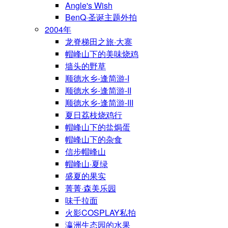
Angle's Wish
BenQ·圣诞主题外拍
2004年
龙脊梯田之旅·大寨
帽峰山下的美味烧鸡
墙头的野草
顺德水乡-逢简游-I
顺德水乡-逢简游-II
顺德水乡-逢简游-III
夏日荔枝烧鸡行
帽峰山下的盐焗蛋
帽峰山下的杂食
信步帽峰山
帽峰山·夏绿
盛夏的果实
菁菁·森美乐园
味千拉面
火影COSPLAY私拍
瀛洲生态园的水果