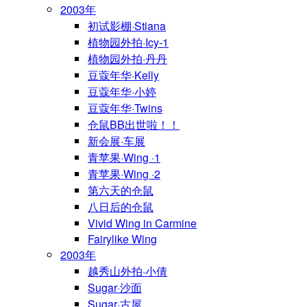
2003年
初试影棚·Stiana
植物园外拍·Icy-1
植物园外拍·丹丹
豆蔻年华·Kelly
豆蔻年华·小婷
豆蔻年华·Twins
仓鼠BB出世啦！！
新会展·车展
青苹果·Wing ·1
青苹果·Wing ·2
第六天的仓鼠
八日后的仓鼠
Vivid Wing in Carmine
Fairylike Wing
2003年
越秀山外拍·小倩
Sugar·沙面
Sugar·古屋