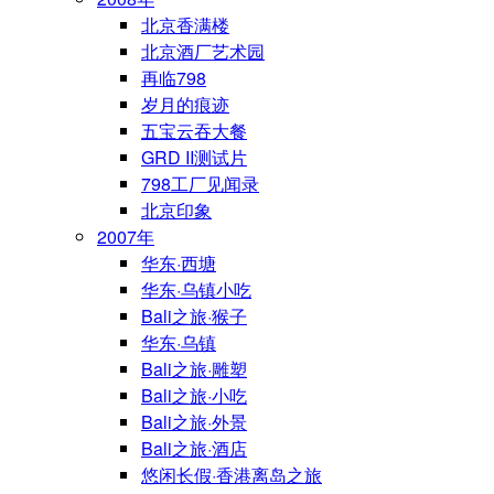
北京香满楼
北京酒厂艺术园
再临798
岁月的痕迹
五宝云吞大餐
GRD II测试片
798工厂见闻录
北京印象
2007年
华东·西塘
华东·乌镇小吃
Bali之旅·猴子
华东·乌镇
Bali之旅·雕塑
Bali之旅·小吃
Bali之旅·外景
Bali之旅·酒店
悠闲长假·香港离岛之旅