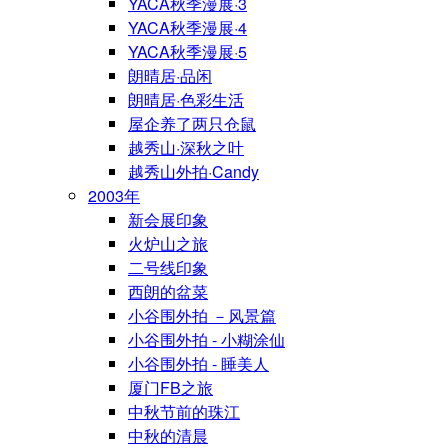
YACA秋季漫展·3
YACA秋季漫展·4
YACA秋季漫展·5
朗晴居·品闲
朗晴居·色彩生活
屋企养了两只仓鼠
越秀山·深秋之叶
越秀山外拍·Candy
2003年
新会展印象
火炉山之旅
二号线印象
西朗的盆菜
小谷围外拍 －风景篇
小谷围外拍 - 小糊涂仙
小谷围外拍 - 睡美人
厦门FB之旅
中秋节前的珠江
中秋的清晨