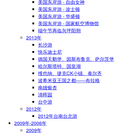
美国东岸游 - 自由女神
美国东岸游 - 波士顿
美国东岸游 - 华盛顿
美国东岸游 - 国家航空博物馆
端午节再临兴坪阳朔
2013年
长沙游
快乐迪士尼
德国天鹅堡、因斯布鲁克、萨尔茨堡
哈尔斯塔特、国皇湖
维也纳、捷克CK小镇、泰尔齐
波希米亚王国之都——布拉格
南雄银杏
清晖园
台中游
2012年
2012年台南台北游
2009年-2006年
2009年