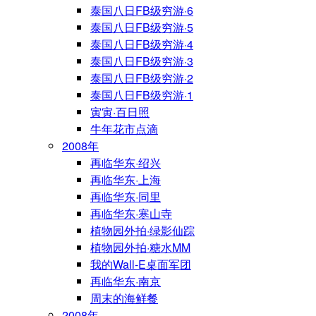
泰国八日FB级穷游·6
泰国八日FB级穷游·5
泰国八日FB级穷游·4
泰国八日FB级穷游·3
泰国八日FB级穷游·2
泰国八日FB级穷游·1
寅寅·百日照
牛年花市点滴
2008年
再临华东·绍兴
再临华东·上海
再临华东·同里
再临华东·寒山寺
植物园外拍·绿影仙踪
植物园外拍·糖水MM
我的Wall-E桌面军团
再临华东·南京
周末的海鲜餐
2008年