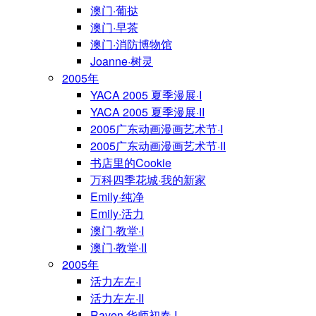
澳门·葡挞
澳门·早茶
澳门·消防博物馆
Joanne·树灵
2005年
YACA 2005 夏季漫展·I
YACA 2005 夏季漫展·II
2005广东动画漫画艺术节·I
2005广东动画漫画艺术节·II
书店里的Cookie
万科四季花城·我的新家
Emily·纯净
Emily·活力
澳门·教堂·I
澳门·教堂·II
2005年
活力左左·I
活力左左·II
Raven·华师初春·I