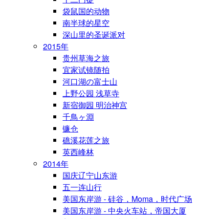
袋鼠国的动物
南半球的星空
深山里的圣诞派对
2015年
贵州草海之旅
宜家试镜随拍
河口湖の富士山
上野公园 浅草寺
新宿御园 明治神宫
千鳥ヶ淵
镰仓
礁溪花莲之旅
英西峰林
2014年
国庆辽宁山东游
五一连山行
美国东岸游 - 硅谷，Moma，时代广场
美国东岸游 - 中央火车站，帝国大厦