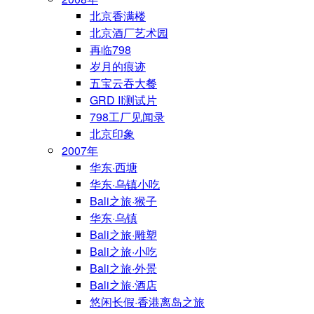
北京香满楼
北京酒厂艺术园
再临798
岁月的痕迹
五宝云吞大餐
GRD II测试片
798工厂见闻录
北京印象
2007年
华东·西塘
华东·乌镇小吃
Bali之旅·猴子
华东·乌镇
Bali之旅·雕塑
Bali之旅·小吃
Bali之旅·外景
Bali之旅·酒店
悠闲长假·香港离岛之旅