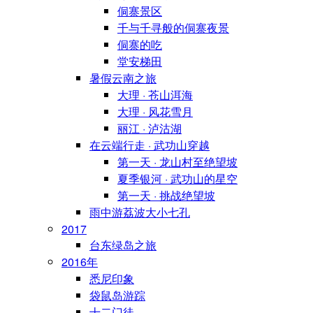
侗寨景区
千与千寻般的侗寨夜景
侗寨的吃
堂安梯田
暑假云南之旅
大理 · 苍山洱海
大理 · 风花雪月
丽江 · 泸沽湖
在云端行走 · 武功山穿越
第一天 · 龙山村至绝望坡
夏季银河 · 武功山的星空
第一天 · 挑战绝望坡
雨中游荔波大小七孔
2017
台东绿岛之旅
2016年
悉尼印象
袋鼠岛游踪
十二门徒