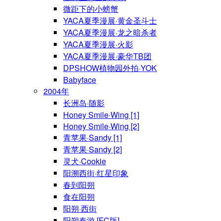
微距下的小螃蟹
YACA夏季漫展·黄金圣斗士
YACA夏季漫展·龙之暗杀者
YACA夏季漫展·火影
YACA夏季漫展·豪华TB团
DPSHOW植物园外拍·YOK
Babyface
2004年
长洲岛·随影
Honey Smile·Wing [1]
Honey Smile·Wing [2]
青苹果·Sandy [1]
青苹果·Sandy [2]
灵犬·Cookie
阳溯西街·红星印象
春到阳朔
食在阳朔
阳朔·西街
阳朔春游 [FC版]