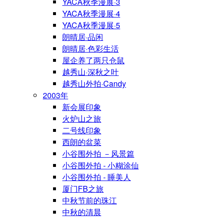
YACA秋季漫展·3
YACA秋季漫展·4
YACA秋季漫展·5
朗晴居·品闲
朗晴居·色彩生活
屋企养了两只仓鼠
越秀山·深秋之叶
越秀山外拍·Candy
2003年
新会展印象
火炉山之旅
二号线印象
西朗的盆菜
小谷围外拍 －风景篇
小谷围外拍 - 小糊涂仙
小谷围外拍 - 睡美人
厦门FB之旅
中秋节前的珠江
中秋的清晨