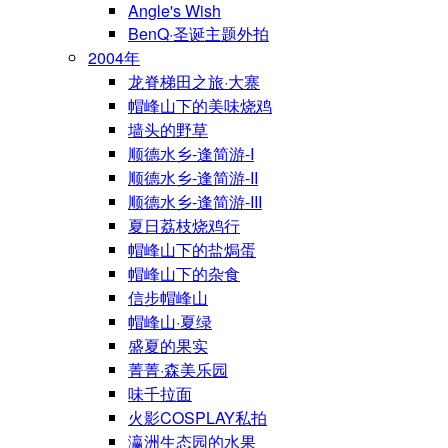
Angle's Wish
BenQ·圣诞主题外拍
2004年
龙脊梯田之旅·大寨
帽峰山下的美味烧鸡
墙头的野草
顺德水乡-逢简游-I
顺德水乡-逢简游-II
顺德水乡-逢简游-III
夏日荔枝烧鸡行
帽峰山下的盐焗蛋
帽峰山下的杂食
信步帽峰山
帽峰山·夏绿
盛夏的果实
菁菁·森美乐园
味千拉面
火影COSPLAY私拍
瀛洲生态园的水果