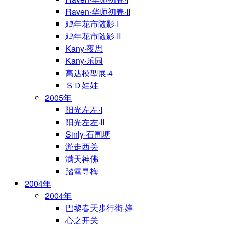
Raven·华师初春·II
鸡年花市随影·I
鸡年花市随影·II
Kany·夜思
Kany·乐园
高达模型展·4
ＳＤ娃娃
2005年
阳光左左·I
阳光左左·II
Sinly·石围塘
游走西关
满天神佛
踏雪寻梅
2004年
2004年
巴黎春天步行街·婷
心之开关