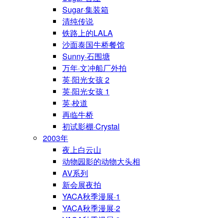
Sugar·集装箱
清纯传说
铁路上的LALA
沙面泰国牛桥餐馆
Sunny·石围塘
万年·文冲船厂外拍
英·阳光女孩 2
英·阳光女孩 1
英·校道
再临牛桥
初试影棚·Crystal
2003年
夜上白云山
动物园影的动物大头相
AV系列
新会展夜拍
YACA秋季漫展·1
YACA秋季漫展·2