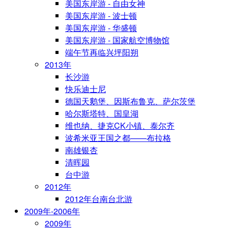
美国东岸游 - 自由女神
美国东岸游 - 波士顿
美国东岸游 - 华盛顿
美国东岸游 - 国家航空博物馆
端午节再临兴坪阳朔
2013年
长沙游
快乐迪士尼
德国天鹅堡、因斯布鲁克、萨尔茨堡
哈尔斯塔特、国皇湖
维也纳、捷克CK小镇、泰尔齐
波希米亚王国之都——布拉格
南雄银杏
清晖园
台中游
2012年
2012年台南台北游
2009年-2006年
2009年