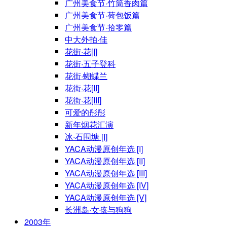
广州美食节·竹筒香肉篇
广州美食节·荷包饭篇
广州美食节·拾零篇
中大外拍·佳
花街·花[I]
花街·五子登科
花街·蝴蝶兰
花街·花[II]
花街·花[III]
可爱的彤彤
新年烟花汇演
冰·石围塘 [I]
YACA动漫原创年选 [I]
YACA动漫原创年选 [II]
YACA动漫原创年选 [III]
YACA动漫原创年选 [IV]
YACA动漫原创年选 [V]
长洲岛·女孩与狗狗
2003年