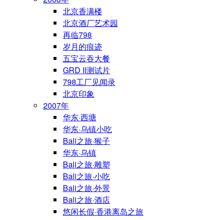
北京香满楼
北京酒厂艺术园
再临798
岁月的痕迹
五宝云吞大餐
GRD II测试片
798工厂见闻录
北京印象
2007年
华东·西塘
华东·乌镇小吃
Bali之旅·猴子
华东·乌镇
Bali之旅·雕塑
Bali之旅·小吃
Bali之旅·外景
Bali之旅·酒店
悠闲长假·香港离岛之旅