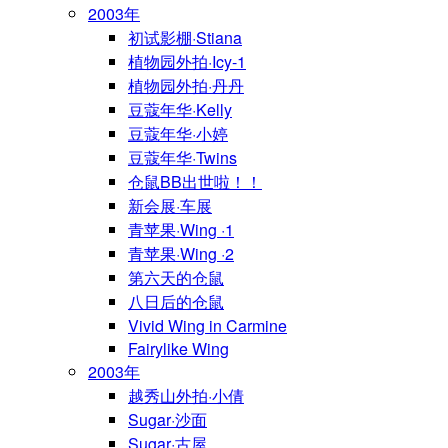
2003年
初试影棚·Stiana
植物园外拍·Icy-1
植物园外拍·丹丹
豆蔻年华·Kelly
豆蔻年华·小婷
豆蔻年华·Twins
仓鼠BB出世啦！！
新会展·车展
青苹果·Wing ·1
青苹果·Wing ·2
第六天的仓鼠
八日后的仓鼠
Vivid Wing in Carmine
Fairylike Wing
2003年
越秀山外拍·小倩
Sugar·沙面
Sugar·古屋