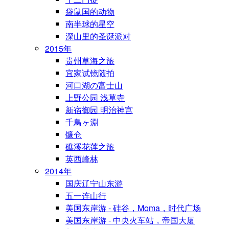
袋鼠国的动物
南半球的星空
深山里的圣诞派对
2015年
贵州草海之旅
宜家试镜随拍
河口湖の富士山
上野公园 浅草寺
新宿御园 明治神宫
千鳥ヶ淵
镰仓
礁溪花莲之旅
英西峰林
2014年
国庆辽宁山东游
五一连山行
美国东岸游 - 硅谷，Moma，时代广场
美国东岸游 - 中央火车站，帝国大厦