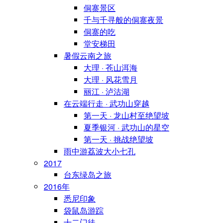
侗寨景区
千与千寻般的侗寨夜景
侗寨的吃
堂安梯田
暑假云南之旅
大理 · 苍山洱海
大理 · 风花雪月
丽江 · 泸沽湖
在云端行走 · 武功山穿越
第一天 · 龙山村至绝望坡
夏季银河 · 武功山的星空
第一天 · 挑战绝望坡
雨中游荔波大小七孔
2017
台东绿岛之旅
2016年
悉尼印象
袋鼠岛游踪
十二门徒